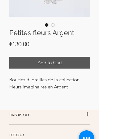
Petites fleurs Argent
Price
€130.00
Add to Cart
Boucles d 'oreilles de la collection
Fleurs imaginaires en Argent
livraison
Le colis est préparé et expédié dans les
retour
7 jours suivant votre commande. Votre